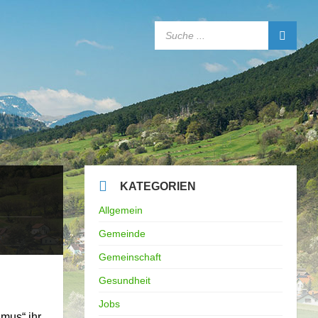
SEARCH:
KATEGORIEN
Allgemein
Gemeinde
Gemeinschaft
Gesundheit
Jobs
mus“ ihr