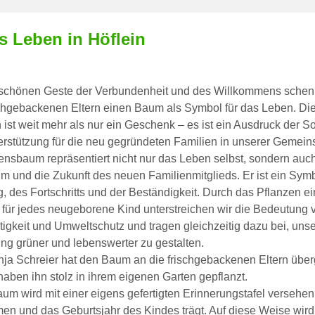
s Leben in Höflein
r schönen Geste der Verbundenheit und des Willkommens schen
schgebackenen Eltern einen Baum als Symbol für das Leben. Di
n ist weit mehr als nur ein Geschenk – es ist ein Ausdruck der Sol
rstützung für die neu gegründeten Familien in unserer Gemeins
nsbaum repräsentiert nicht nur das Leben selbst, sondern auc
 und die Zukunft des neuen Familienmitglieds. Er ist ein Sym
, des Fortschritts und der Beständigkeit. Durch das Pflanzen e
für jedes neugeborene Kind unterstreichen wir die Bedeutung 
igkeit und Umweltschutz und tragen gleichzeitig dazu bei, uns
g grüner und lebenswerter zu gestalten.
ja Schreier hat den Baum an die frischgebackenen Eltern übe
haben ihn stolz in ihrem eigenen Garten gepflanzt.
um wird mit einer eigens gefertigten Erinnerungstafel versehen
n und das Geburtsjahr des Kindes trägt. Auf diese Weise wird