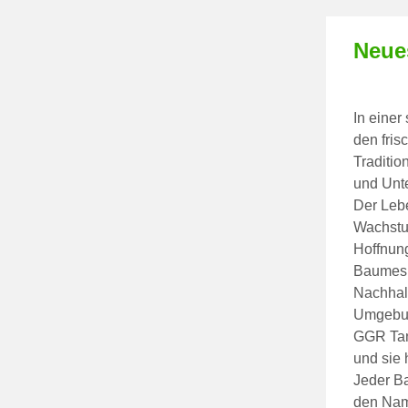
Neue
In eine
den fri
Traditio
und Unte
Der Lebe
Wachstum
Hoffnung
Baumes 
Nachhalt
Umgebun
GGR Tan
und sie 
Jeder Ba
den Name