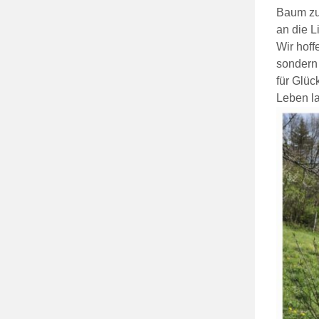
Baum zu
an die L
Wir hoff
sondern 
für Glüc
Leben l