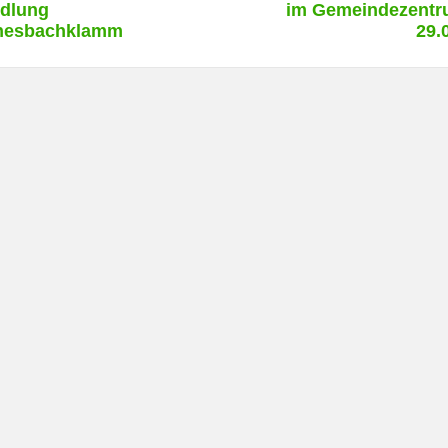
dlung
im Gemeindezentr
nesbachklamm
29.