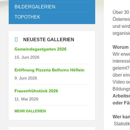
BILDERGALERIEN
Über 30
TOPOTHEK
Österrei
und wir
organisi
NEUESTE GALLERIEN
Worum 
Gemeindegastgarten 2026
Wir erw
15. Juni 2026
interess
gelernt?
Eröffnung Pizzeria Belforno Höflein
über ein
9. Juni 2026
Video o
Bildungs
Frauenfrühstück 2026
Arbeits
11. Mai 2026
oder Fä
MEHR GALLERIEN
Wer kan
Statisti