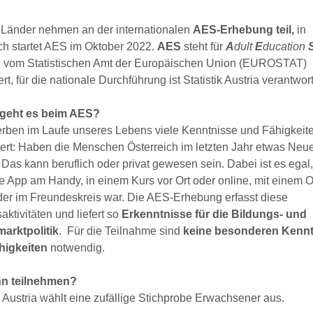
 Länder nehmen an der internationalen
AES-Erhebung teil,
in
ch startet AES im Oktober 2022.
AES
steht für
A
dult
E
ducation
d vom Statistischen Amt der Europäischen Union (EUROSTAT)
ert, für die nationale Durchführung ist Statistik Austria verantwort
geht es beim AES?
erben im Laufe unseres Lebens viele Kenntnisse und Fähigkeit
iert: Haben die Menschen Österreich im letzten Jahr etwas Neu
 Das kann beruflich oder privat gewesen sein. Dabei ist es egal
e App am Handy, in einem Kurs vor Ort oder online, mit einem O
der im Freundeskreis war. Die AES-Erhebung erfasst diese
aktivitäten und liefert so
Erkenntnisse für die Bildungs- und
marktpolitik
. Für die Teilnahme sind
keine besonderen Kenn
higkeiten
notwendig.
n teilnehmen?
k Austria wählt eine zufällige Stichprobe Erwachsener aus.