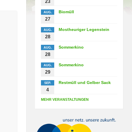
23
Biomüll
AUG.
27
Mostheuriger Legenstein
AUG.
28
Sommerkino
AUG.
28
Sommerkino
AUG.
29
Restmüll und Gelber Sack
SEP.
4
MEHR VERANSTALTUNGEN