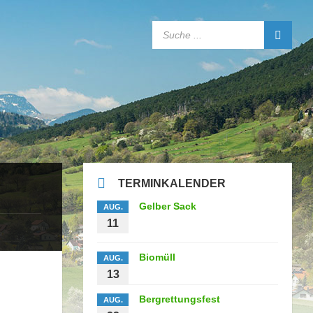
SEARCH:
TERMINKALENDER
Gelber Sack
AUG.
11
Biomüll
AUG.
13
Bergrettungsfest
AUG.