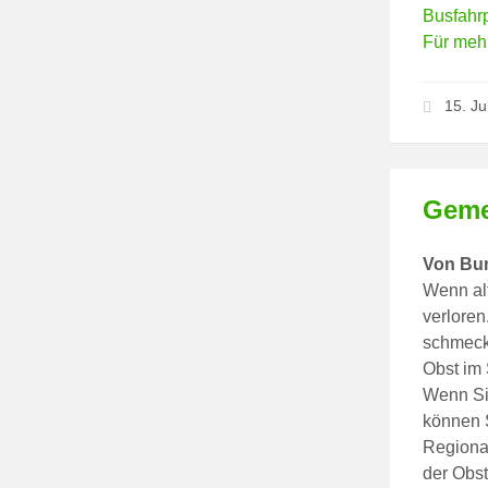
Busfahr
Für mehr
15. Ju
Geme
Von Bu
Wenn alt
verloren
schmeck
Obst im 
Wenn Si
können 
Regiona
der Obs