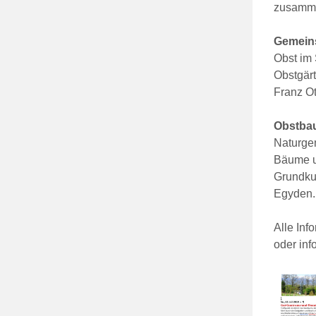
zusammen
Gemeins
Obst im 
Obstgär
Franz Ot
Obstbau
Naturge
Bäume u
Grundkur
Egyden.
Alle In
oder in