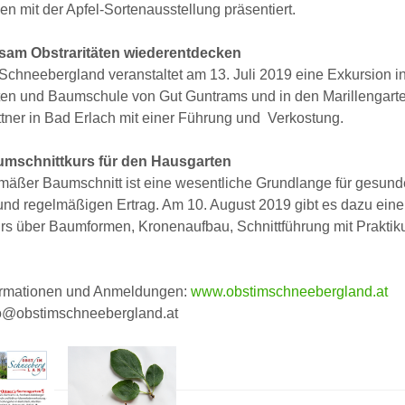
 mit der Apfel-Sortenausstellung präsentiert.
am Obstraritäten wiederentdecken
Schneebergland veranstaltet am 13. Juli 2019 eine Exkursion in
ten und Baumschule von Gut Guntrams und in den Marillengart
tner in Bad Erlach mit einer Führung und Verkostung.
mschnittkurs für den Hausgarten
mäßer Baumschnitt ist eine wesentliche Grundlange für gesund
nd regelmäßigen Ertrag. Am 10. August 2019 gibt es dazu ein
s über Baumformen, Kronenaufbau, Schnittführung mit Praktiku
formationen und Anmeldungen:
www.obstimschneebergland.at
fo@obstimschneebergland.at