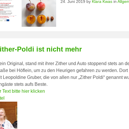
24. Juni 2019
by
Klara Kwas
in
Allge
ither-Poldi ist nicht mehr
ein Original, stand mit ihrer Zither und Auto stoppend stets an d
aße bei Höflein, um zu den Heurigen gefahren zu werden. Dort
lt Leopoldine Gruber, die von allen nur „Zither Poldi“ genannt w
gäste stets aufs Beste.
 Text bitte hier klicken
tel