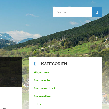
SEARCH:
KATEGORIEN
Allgemein
Gemeinde
Gemeinschaft
Gesundheit
Jobs
rson