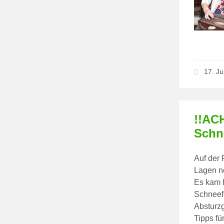
17. J
!!AC
Schn
Auf der 
Lagen n
Es kam 
Schneefe
Absturzg
Tipps fü