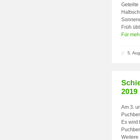
Geteilte
Halbsch
Sonnenc
Früh üb
Für mehr
5. Au
Schi
2019
Am 3. u
Puchber
Es wird 
Puchber
Weitere 