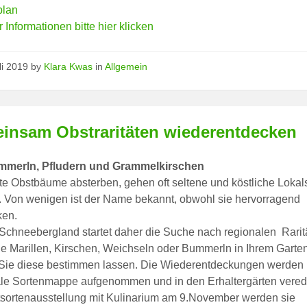
plan
 Informationen bitte hier klicken
li 2019
by
Klara Kwas
in
Allgemein
insam Obstraritäten wiederentdecken
mmerln, Pfludern und Grammelkirschen
e Obstbäume absterben, gehen oft seltene und köstliche Lokal
. Von wenigen ist der Name bekannt, obwohl sie hervorragend
en.
Schneebergland startet daher die Suche nach regionalen Rarit
e Marillen, Kirschen, Weichseln oder Bummerln in Ihrem Garte
Sie diese bestimmen lassen. Die Wiederentdeckungen werden 
le Sortenmappe aufgenommen und in den Erhaltergärten verede
tsortenausstellung mit Kulinarium am 9.November werden sie