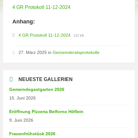
4 GR Protokoll 11-12-2024
Anhang:
File
File
4 GR Protokoll 11-12-2024
132 kB
extension:
size:
pdf
27. März 2025
in
Gemeinderatsprotokolle
NEUESTE GALLERIEN
Gemeindegastgarten 2026
15. Juni 2026
Eröffnung Pizzeria Belforno Höflein
9. Juni 2026
Frauenfrühstück 2026