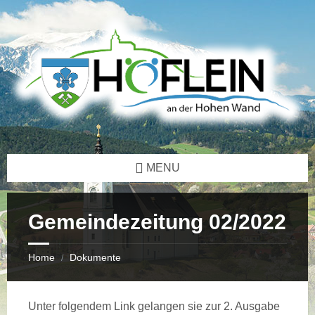
Skip
Skip
Skip
Skip
to
to
to
to
content
left
right
footer
sidebar
sidebar
MENU
Gemeindezeitung 02/2022
Home
Dokumente
/
Unter folgendem Link gelangen sie zur 2. Ausgabe