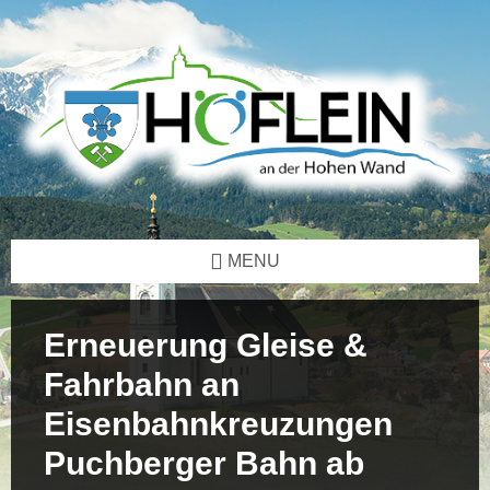
Skip
Skip
Skip
Skip
to
to
to
to
content
left
right
footer
sidebar
sidebar
MENU
Erneuerung Gleise &
Fahrbahn an
Eisenbahnkreuzungen
Puchberger Bahn ab