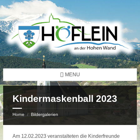
Skip
Skip
Skip
Skip
to
to
to
to
content
left
right
footer
sidebar
sidebar
MENU
Kindermaskenball 2023
Home
Bildergalerien
/
Am 12.02.2023 veranstalteten die Kinderfreunde