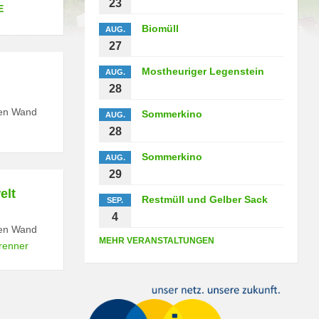
23
E
Biomüll
AUG.
27
Mostheuriger Legenstein
AUG.
28
hen Wand
Sommerkino
AUG.
28
Sommerkino
AUG.
29
elt
Restmüll und Gelber Sack
SEP.
4
hen Wand
MEHR VERANSTALTUNGEN
renner