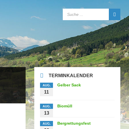
SEARCH:
TERMINKALENDER
Gelber Sack
AUG.
11
Biomüll
AUG.
13
Bergrettungsfest
AUG.