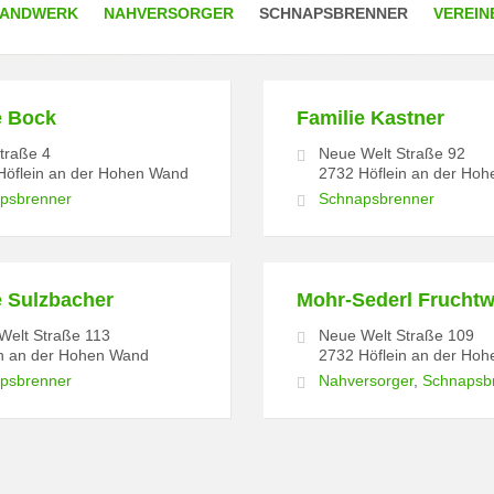
HANDWERK
NAHVERSORGER
SCHNAPSBRENNER
VEREIN
e Bock
Familie Kastner
straße 4
Neue Welt Straße 92
Höflein an der Hohen Wand
2732 Höflein an der Ho
psbrenner
Schnapsbrenner
e Sulzbacher
Mohr-Sederl Fruchtw
Welt Straße 113
Neue Welt Straße 109
in an der Hohen Wand
2732 Höflein an der Ho
psbrenner
Nahversorger
,
Schnapsb