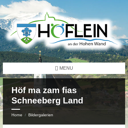
Skip
Skip
Skip
Skip
to
to
to
to
content
left
right
footer
sidebar
sidebar
MENU
Höf ma zam fias
Schneeberg Land
Home
Bildergalerien
/