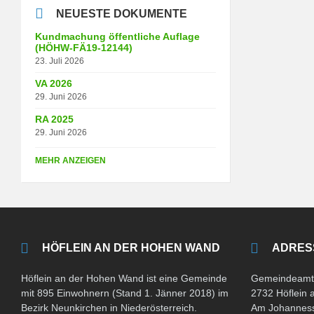
NEUESTE DOKUMENTE
Kundmachung öffentliche Auflage
(HÖHW-FÄ19-12144)
23. Juli 2026
VA 2026
29. Juni 2026
RA 2025
29. Juni 2026
MEHR ANZEIGEN
HÖFLEIN AN DER HOHEN WAND
ADRES
Höflein an der Hohen Wand ist eine Gemeinde
Gemeindeamt 
mit 895 Einwohnern (Stand 1. Jänner 2018) im
2732 Höflein
Bezirk Neunkirchen in Niederösterreich.
Am Johanness