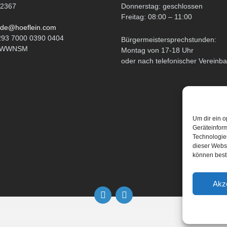
 2367
Donnerstag: geschlossen
Freitag: 08:00 – 11:00
de@hoeflein.com
293 7000 0390 0404
Bürgermeistersprechstunden:
ATWWNSM
Montag von 17-18 Uhr
oder nach telefonischer Vereinb
Um dir ein o
Geräteinfor
Technologien
dieser Websi
können best
Akz
Email
Facebook