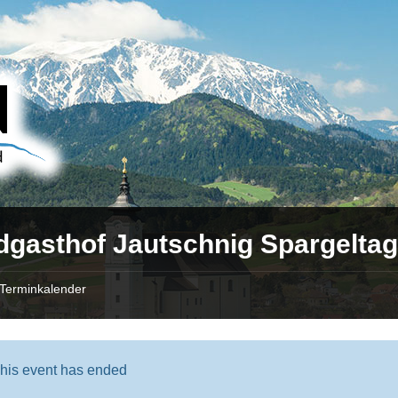
dgasthof Jautschnig Spargelta
Terminkalender
his event has ended