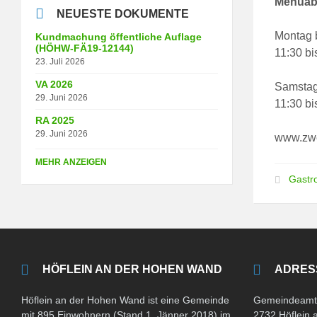
Menüab
NEUESTE DOKUMENTE
Montag b
Kundmachung öffentliche Auflage
(HÖHW-FÄ19-12144)
11:30 bi
23. Juli 2026
VA 2026
Samstag
29. Juni 2026
11:30 bi
RA 2025
29. Juni 2026
www.zwe
MEHR ANZEIGEN
Gastr
HÖFLEIN AN DER HOHEN WAND
ADRES
Höflein an der Hohen Wand ist eine Gemeinde
Gemeindeamt 
mit 895 Einwohnern (Stand 1. Jänner 2018) im
2732 Höflein