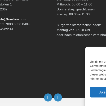
tollen 1
Mittwoch: 08:00 – 11:00
 2367
Donnerstag: geschlossen
Freitag: 08:00 – 11:00
de@hoeflein.com
293 7000 0390 0404
Bürgermeistersprechstunden:
ATWWNSM
Montag von 17-18 Uhr
oder nach telefonischer Vereinb
Um dir ein o
Geräteinfor
Technologien
dieser Websi
können best
Akz
Email
Facebook