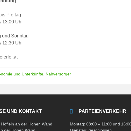
holung
is Freitag
s 13:00 Uhr
 und Sonntag
s 12:30 Uhr
ierlei.at
onomie und Unterkünfte
,
Nahversorger
SE UND KONTAKT
PARTEIENVERKEHR
Höflein an der Hohen Wand
Montag: 08:00 – 11:00 und 16:00
 an der Hohen Wand
Dienstag: geschlossen