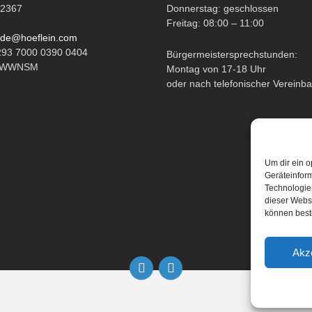
 2367
Donnerstag: geschlossen
Freitag: 08:00 – 11:00
de@hoeflein.com
293 7000 0390 0404
Bürgermeistersprechstunden:
ATWWNSM
Montag von 17-18 Uhr
oder nach telefonischer Vereinb
Um dir ein o
Geräteinfor
Technologien
dieser Websi
können best
Akz
Email
Facebook