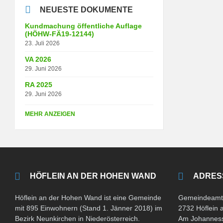
NEUESTE DOKUMENTE
Kundmachung öffentliche Auflage
(HÖHW-FÄ19-12144)
23. Juli 2026
VA 2026
29. Juni 2026
RA 2025
29. Juni 2026
MEHR ANZEIGEN
HÖFLEIN AN DER HOHEN WAND
ADRES
Höflein an der Hohen Wand ist eine Gemeinde
Gemeindeamt 
mit 895 Einwohnern (Stand 1. Jänner 2018) im
2732 Höflein
Bezirk Neunkirchen in Niederösterreich.
Am Johanness