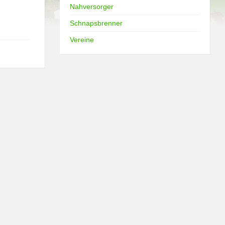
Nahversorger
Schnapsbrenner
Vereine