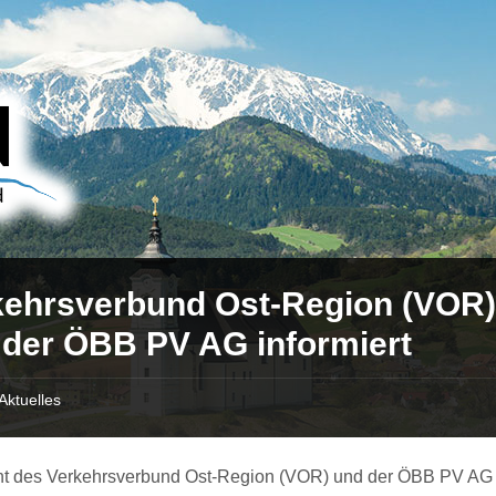
kehrsverbund Ost-Region (VOR
 der ÖBB PV AG informiert
Aktuelles
ht des Verkehrsverbund Ost-Region (VOR) und der ÖBB PV AG