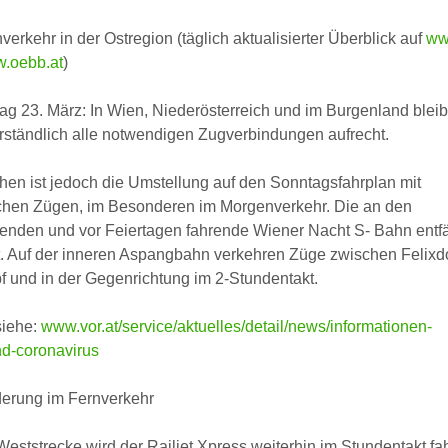
rkehr in der Ostregion (täglich aktualisierter Überblick auf
ww
.oebb.at
)
g 23. März: In Wien, Niederösterreich und im Burgenland blei
rständlich alle notwendigen Zugverbindungen aufrecht.
en ist jedoch die Umstellung auf den Sonntagsfahrplan mit
ichen Zügen, im Besonderen im Morgenverkehr. Die an den
nden und vor Feiertagen fahrende Wiener Nacht S- Bahn entfä
t. Auf der inneren Aspangbahn verkehren Züge zwischen Felixd
 und in der Gegenrichtung im 2-Stundentakt.
siehe:
www.vor.at/service/aktuelles/detail/news/informationen-
nd-coronavirus
rung im Fernverkehr
Weststrecke wird der Railjet Xpress weiterhin im Stundentakt fa