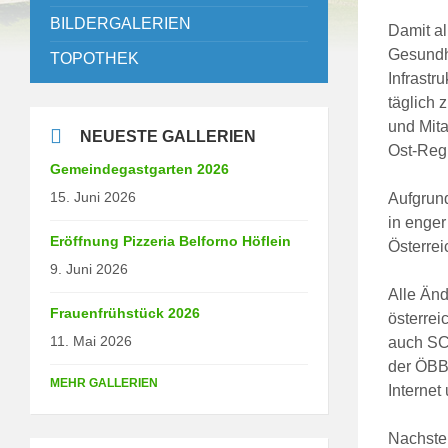
BILDERGALERIEN
Damit al
Gesundhe
TOPOTHEK
Infrastr
täglich 
und Mit
NEUESTE GALLERIEN
Ost-Reg
Gemeindegastgarten 2026
15. Juni 2026
Aufgrun
in enge
Eröffnung Pizzeria Belforno Höflein
Österre
9. Juni 2026
Alle Änd
Frauenfrühstück 2026
österrei
11. Mai 2026
auch SC
der ÖBB
MEHR GALLERIEN
Internet
Nachsteh