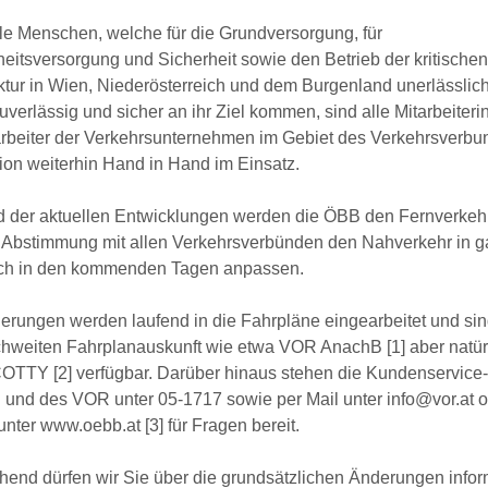
le Menschen, welche für die Grundversorgung, für
itsversorgung und Sicherheit sowie den Betrieb der kritische
uktur in Wien, Niederösterreich und dem Burgenland unerlässlich
zuverlässig und sicher an ihr Ziel kommen, sind alle Mitarbeiter
arbeiter der Verkehrsunternehmen im Gebiet des Verkehrsverb
ion weiterhin Hand in Hand im Einsatz.
d der aktuellen Entwicklungen werden die ÖBB den Fernverkeh
r Abstimmung mit allen Verkehrsverbünden den Nahverkehr in 
ich in den kommenden Tagen anpassen.
erungen werden laufend in die Fahrpläne eingearbeitet und sin
chweiten Fahrplanauskunft wie etwa VOR AnachB [1] aber natür
OTTY [2] verfügbar. Darüber hinaus stehen die Kundenservic
 und des VOR unter 05-1717 sowie per Mail unter info@vor.at o
 unter www.oebb.at [3] für Fragen bereit.
end dürfen wir Sie über die grundsätzlichen Änderungen infor