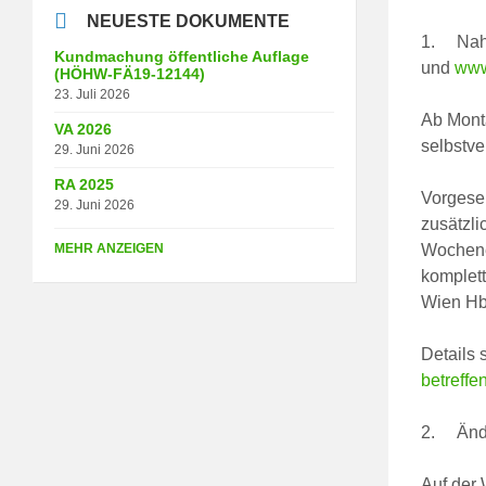
NEUESTE DOKUMENTE
1. Nahve
Kundmachung öffentliche Auflage
und
www
(HÖHW-FÄ19-12144)
23. Juli 2026
Ab Monta
VA 2026
selbstve
29. Juni 2026
RA 2025
Vorgeseh
29. Juni 2026
zusätzl
MEHR ANZEIGEN
Wochene
komplet
Wien Hbf
Details 
betreffe
2. Ände
Auf der 